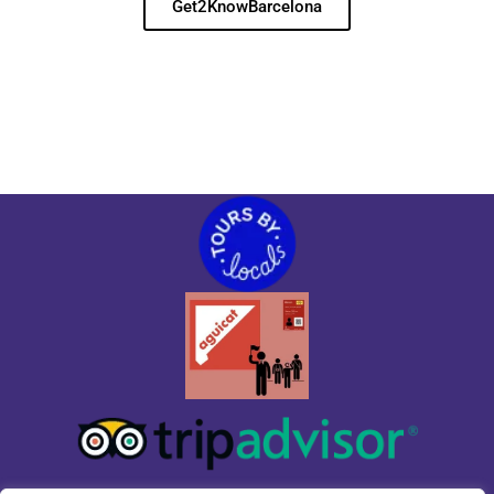
Get2KnowBarcelona