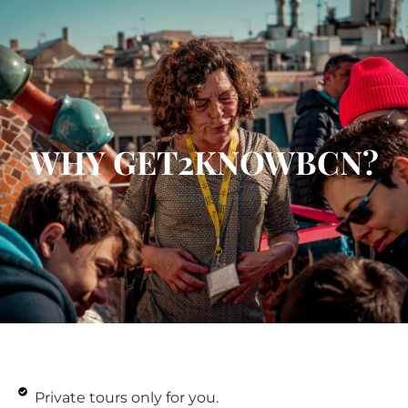
WHY GET2KNOWBCN?
Private tours only for you.